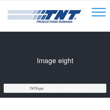
Image eight
-
-
TNTExpo
agency
Image eight