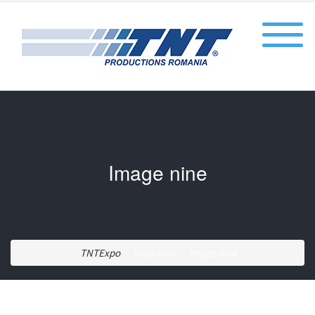
Image nine
-
-
TNTExpo
insurance
Image nine